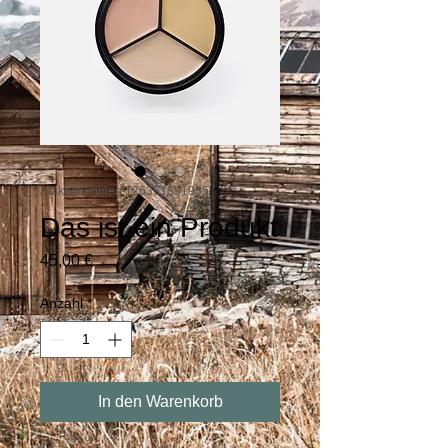
Artikelnummer: 126351351935
Das ist ein Produkt
Preis
45,00 €
Anzahl
*
In den Warenkorb