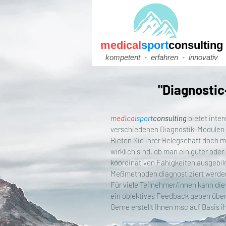
medical
sport
consulting
​kompetent - erfahren - innovativ
"Diagnostic
medical
sport
consulting
bietet inte
verschiedenen Diagnostik-Modulen 
Bieten Sie ihrer Belegschaft doch m
wirklich sind, ob man ein guter oder
koordinativen Fähigkeiten ausgebild
Meßmethoden diagnostiziert werde
Für viele Teilnehmer/innen kann die
ein objektives Feedback geben über
Gerne erstellt Ihnen msc auf Basis 