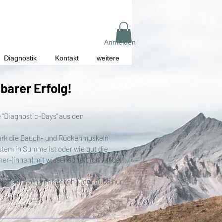
Anmelden
Diagnostik
Kontakt
weitere
barer Erfolg!
 "Diagnostic-Days" aus den
stark die Bauch- und Rückenmuskeln
ystem in Summe ist oder wie gut die
er-(innen) mit wissenschaftlich validen
ges Training darstellen. Oder auch nur