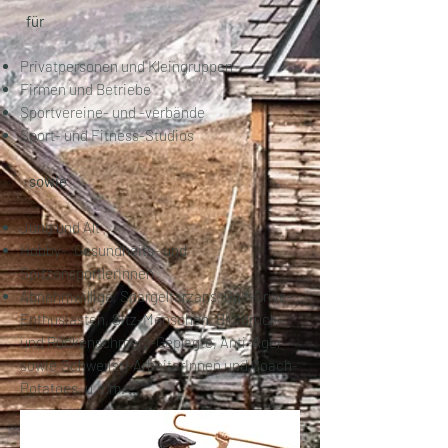
für
Privatpersonen und Kleingruppen
Firmen und Betriebe
Sportvereine- und -verbände
Sport- und Fitness-Studios
sowie
Jung und Alt
Hobby-, Gesundheits- und
SpitzensportlerInnen
Abnehmwillige, Spargeltarzans, Golf-Drive-
Enthusiasten, Sitz-Menschen, Blutdruck-
und Rückenschmerz-Geplagte, Anti-Ager
sowie
Schwer(st)-ArbeiterInnen und Coach-
Potatoes, u.a.m. ...