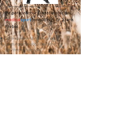
Ihr persönlicher Dienstleister bei
medical
sport
consulting
: Dr. Frank
Frebel
Trainingswissenschaftler und
Leistungsphysiologe (Deutsche
Sporthochschule Köln)
ehemaliger wissenschaftlicher Mitarbeiter
und Lehrbeauftragter am Institut für
Trainingswissenschaften und
Sportinformatik (respektive Trainings- und
Bewegungslehre) der Deutschen
Sporthochschule Köln
Medizinischer Trainingstherapeut
(MTT/MAT) des renommierten Lehr-Instituts
Engelskirchen im Rheinland
leichtathletischer Mehrkämpfer, Mittel- und